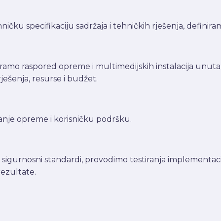
ičku specifikaciju sadržaja i tehničkih rješenja, definira
mo raspored opreme i multimedijskih instalacija unutar 
ješenja, resurse i budžet.
ranje opreme i korisničku podršku.
 sigurnosni standardi, provodimo testiranja implementacije 
rezultate.