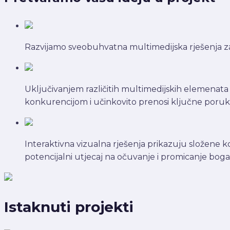
Razvijamo sveobuhvatna multimedijska rješenja za
Uključivanjem različitih multimedijskih elemenata p
konkurencijom i učinkovito prenosi ključne poruk
Interaktivna vizualna rješenja prikazuju složene ko
potencijalni utjecaj na očuvanje i promicanje bog
Istaknuti projekti