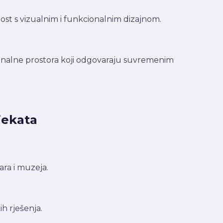
nost s vizualnim i funkcionalnim dizajnom.
kcionalne prostora koji odgovaraju suvremenim
jekata
ra i muzeja.
h rješenja.