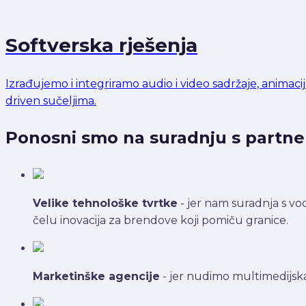
Softverska rješenja
Izrađujemo i integriramo audio i video sadržaje, animacij
driven sučeljima.
Ponosni smo na suradnju s partneri
Velike tehnološke tvrtke
- jer nam suradnja s vo
čelu inovacija za brendove koji pomiču granice.
Marketinške agencije
- jer nudimo multimedijska