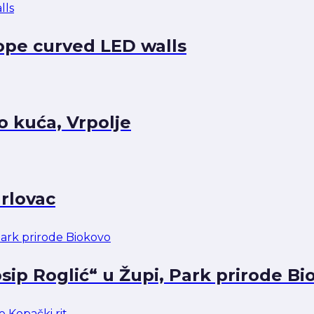
ope curved LED walls
o kuća, Vrpolje
rlovac
sip Roglić“ u Župi, Park prirode Bi