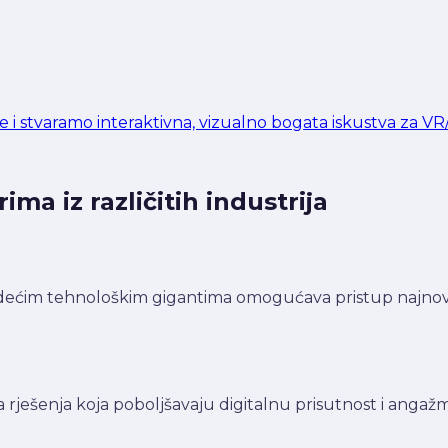
e i stvaramo interaktivna, vizualno bogata iskustva za VR/
ma iz različitih industrija
dećim tehnološkim gigantima omogućava pristup najnoviji
 rješenja koja poboljšavaju digitalnu prisutnost i angažm