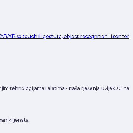
AR/XR sa touch ili gesture, object recognition ili senzor
m tehnologijama i alatima - naša rješenja uvijek su na
an klijenata.