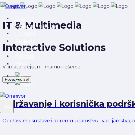
Skip
to
O nama
content
IT & Multimedia
Rješenja i usluge
Partneri
Projects
Interactive Solutions
Proizvodi
Novosti
Blog
Vi imate ideju, mi imamo rješenje.
Povežimo se!
Održavanje i korisnička podrš
Održavamo sustave i opremu u jamstvu i van jamstva, o