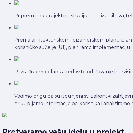
Pripremamo projektnu studiju i analizu ciljeva, tehn
Prema arhitektonskom i dizajnerskom planu planira
korisničko sučelje (UI), planiramo implementaciju r
Razrađujemo plan za redovito održavanje i servisi
Vodimo brigu da su ispunjeni svi zakonski zahtjevi i
prikupljamo informacije od korisnika i analiziramo 
Pretvaramo vašu ideju u projekt