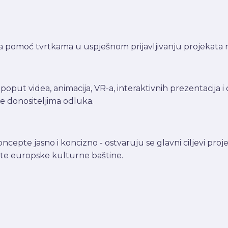
 pomoć tvrtkama u uspješnom prijavljivanju projekata na
oput videa, animacija, VR-a, interaktivnih prezentacija i
e donositeljima odluka.
ncepte jasno i koncizno - ostvaruju se glavni ciljevi pro
ate europske kulturne baštine.