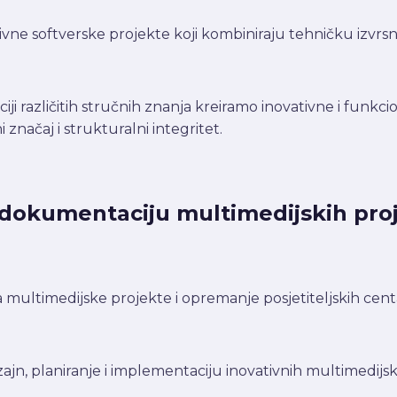
tivne softverske projekte koji kombiniraju tehničku izvrs
aciji različitih stručnih znanja kreiramo inovativne i fun
značaj i strukturalni integritet.
u dokumentaciju multimedijskih pro
ultimedijske projekte i opremanje posjetiteljskih centa
, planiranje i implementaciju inovativnih multimedijski