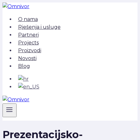
Skip
to
O nama
content
Rješenja i usluge
Partneri
Projects
Proizvodi
Novosti
Blog
Prezentacijsko-