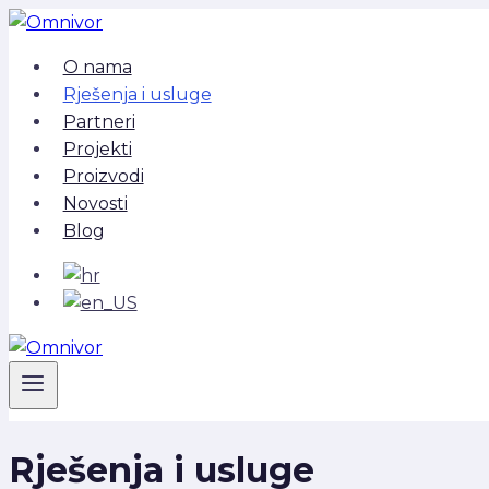
Skip
to
O nama
content
Rješenja i usluge
Partneri
Projekti
Proizvodi
Novosti
Blog
Rješenja i usluge