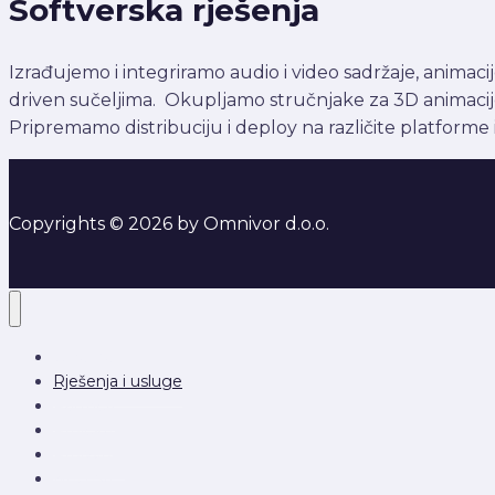
Softverska rješenja
Izrađujemo i integriramo audio i video sadržaje, animacij
driven sučeljima. Okupljamo stručnjake za 3D animacije 
Pripremamo distribuciju i deploy na različite platforme i
Copyrights © 2026 by Omnivor d.o.o.
O nama
Rješenja i usluge
Partneri
Projekti
Proizvodi
Novosti