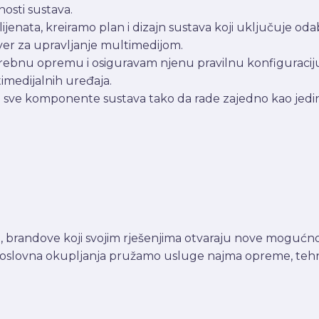
nosti sustava.
ijenata, kreiramo plan i dizajn sustava koji uključuje od
tver za upravljanje multimedijom.
rebnu opremu i osiguravam njenu pravilnu konfiguraciju. 
timedijalnih uređaja.
o sve komponente sustava tako da rade zajedno kao jedin
 brandove koji svojim rješenjima otvaraju nove mogućnos
poslovna okupljanja pružamo usluge najma opreme, tehnič