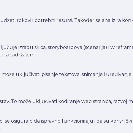
, budžet, rokovi i potrebni resursi. Također se analizira kon
ljučuje izradu skica, storyboardova (scenarija) i wireframeo
ati sa sadržajem.
 može uključivati pisanje tekstova, snimanje i uređivanje vi
stav. To može uključivati kodiranje web stranica, razvoj mob
i se osiguralo da ispravno funkcioniraju i da su korisničk
.