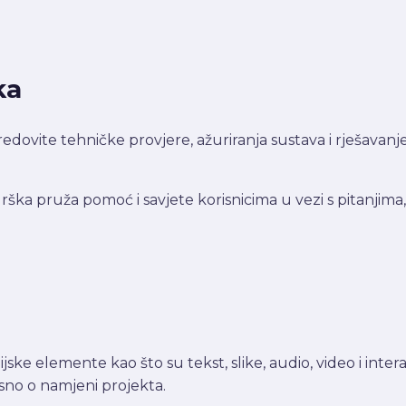
ka
dovite tehničke provjere, ažuriranja sustava i rješavan
a pruža pomoć i savjete korisnicima u vezi s pitanjima,
jske elemente kao što su tekst, slike, audio, video i inter
isno o namjeni projekta.